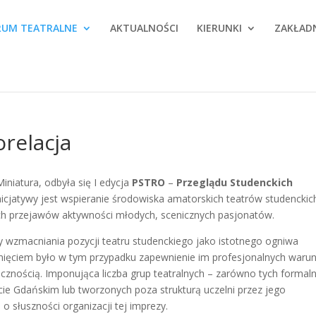
RUM TEATRALNE
AKTUALNOŚCI
KIERUNKI
ZAKŁAD
orelacja
iniatura, odbyła się I edycja
PSTRO
–
Przeglądu Studenckich
inicjatywy jest wspieranie środowiska amatorskich teatrów studenckic
nych przejawów aktywności młodych, scenicznych pasjonatów.
eby wzmacniania pozycji teatru studenckiego jako istotnego ogniwa
sunięciem było w tym przypadku zapewnienie im profesjonalnych war
icznością. Imponująca liczba grup teatralnych – zarówno tych formal
cie Gdańskim lub tworzonych poza strukturą uczelni przez jego
o słuszności organizacji tej imprezy.