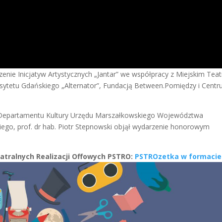
enie Inicjatyw Artystycznych „Jantar” we współpracy z Miejskim Tea
sytetu Gdańskiego „Alternator”, Fundacją Between.Pomiędzy i Cent
 Departamentu Kultury Urzędu Marszałkowskiego Województwa
ego, prof. dr hab. Piotr Stepnowski objął wydarzenie honorowym
atralnych Realizacji Offowych PSTRO:
PSTROzetka w formacie