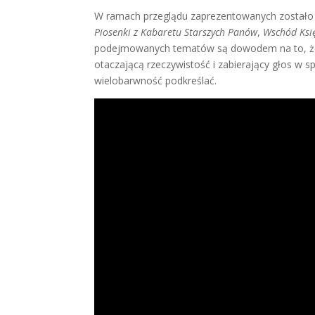
W ramach przeglądu zaprezentowanych zostało 7
Piosenki z Kabaretu Starszych Panów
,
Wschód Ksi
podejmowanych tematów są dowodem na to, że 
otaczającą rzeczywistość i zabierający głos w 
wielobarwność podkreślać.