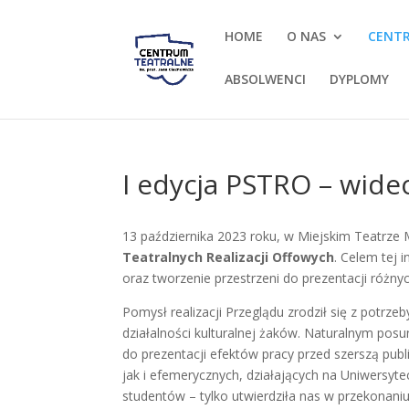
HOME
O NAS
CENT
ABSOLWENCI
DYPLOMY
I edycja PSTRO – wide
13 października 2023 roku, w Miejskim Teatrze M
Teatralnych Realizacji Offowych
. Celem tej 
oraz tworzenie przestrzeni do prezentacji róż
Pomysł realizacji Przeglądu zrodził się z potrz
działalności kulturalnej żaków. Naturalnym po
do prezentacji efektów pracy przed szerszą publ
jak i efemerycznych, działających na Uniwersyte
studentów – tylko utwierdziła nas w przekonaniu 