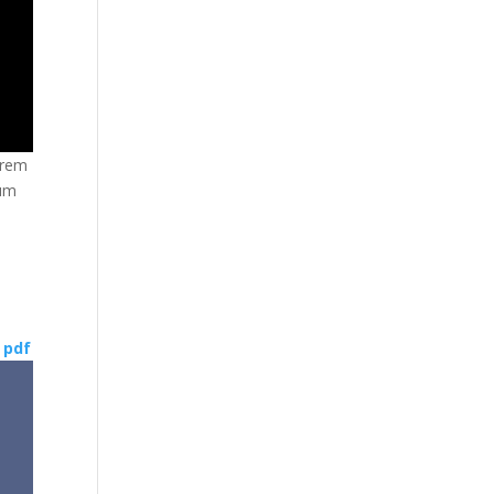
trem
rum
 pdf