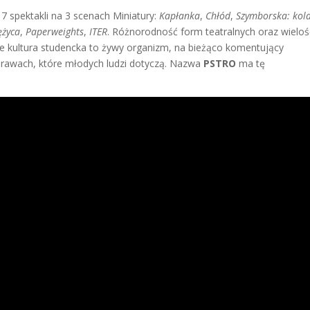
 spektakli na 3 scenach Miniatury:
Kapłanka
,
Chłód
,
Szymborska: kol
ężyca
,
Paperweights
,
ITER
. Różnorodność form teatralnych oraz wieloś
kultura studencka to żywy organizm, na bieżąco komentujący
sprawach, które młodych ludzi dotyczą. Nazwa
PSTRO
ma tę