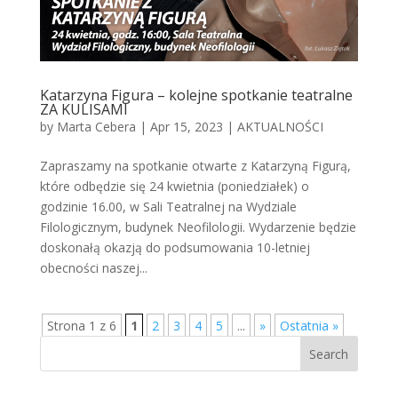
Katarzyna Figura – kolejne spotkanie teatralne
ZA KULISAMI
by
Marta Cebera
|
Apr 15, 2023
|
AKTUALNOŚCI
Zapraszamy na spotkanie otwarte z Katarzyną Figurą,
które odbędzie się 24 kwietnia (poniedziałek) o
godzinie 16.00, w Sali Teatralnej na Wydziale
Filologicznym, budynek Neofilologii. Wydarzenie będzie
doskonałą okazją do podsumowania 10-letniej
obecności naszej...
Strona 1 z 6
1
2
3
4
5
...
»
Ostatnia »